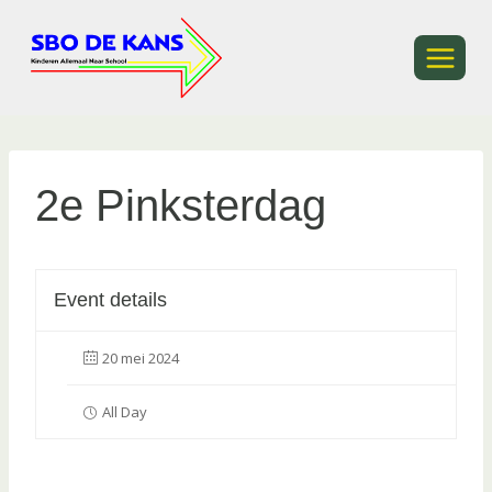
Ga
naar
de
inhoud
2e Pinksterdag
Event details
20 mei 2024
All Day