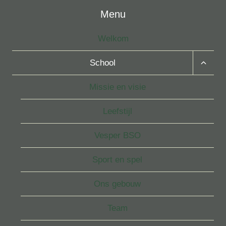
Menu
Welkom
Toggle
School
Subme
Missie en visie
Leefstijl
Vesper BSO
Sport en spel
Ons gebouw
Team