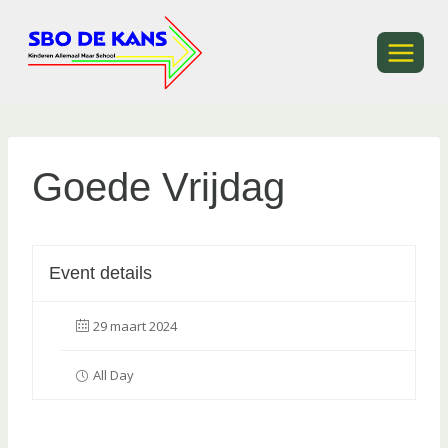
Ga
naar
de
inhoud
Goede Vrijdag
Event details
29 maart 2024
All Day