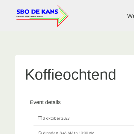
Ga
naar
W
de
inhoud
Koffieochtend
Event details
3 oktober 2023
dinsdag, 8:45 AM to 10:00 AM