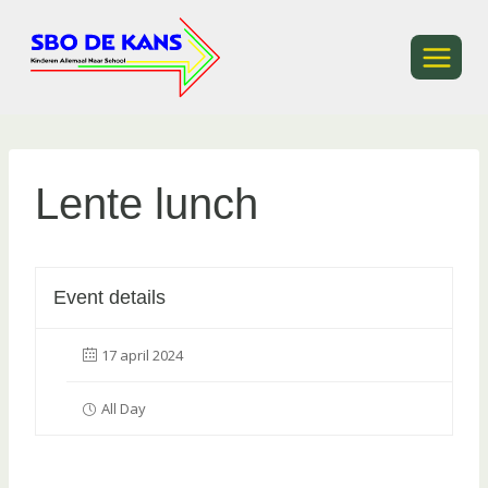
Ga
naar
de
inhoud
Lente lunch
Event details
17 april 2024
All Day