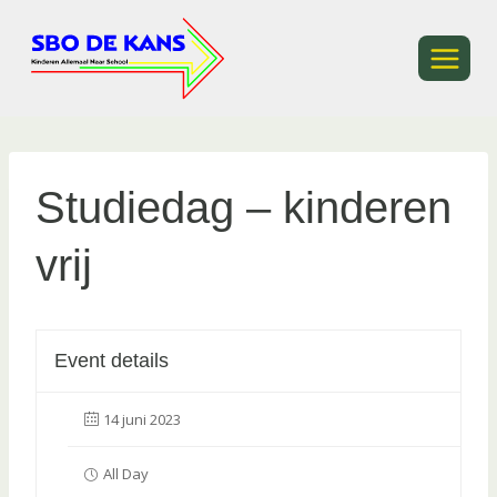
Ga
naar
de
inhoud
Studiedag – kinderen
vrij
Event details
14 juni 2023
All Day