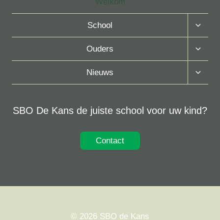
Welkom
Toggle
School
Subme
Toggle
Ouders
Subme
Toggle
Nieuws
Subme
SBO De Kans de juiste school voor uw kind?
Contact
© 2026 SBO de Kans