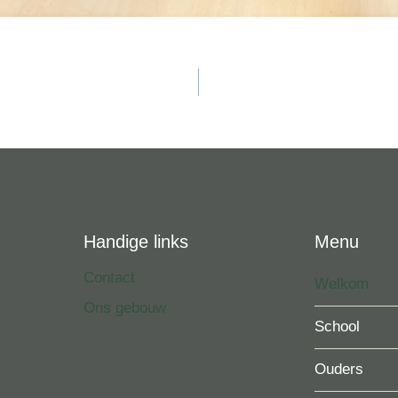
vigatie
Handige links
Menu
Contact
Welkom
Ons gebouw
School
Ouders