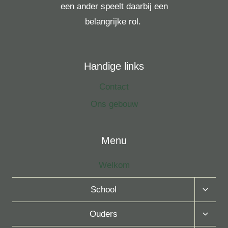
een ander speelt daarbij een
belangrijke rol.
Handige links
Contact
Ons gebouw
Menu
Welkom
Toggle
School
Subme
Toggle
Ouders
Subme