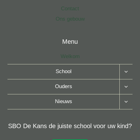
Contact
Ons gebouw
Menu
Welkom
Toggle
School
Subme
Toggle
Ouders
Subme
Toggle
Nieuws
Subme
SBO De Kans de juiste school voor uw kind?