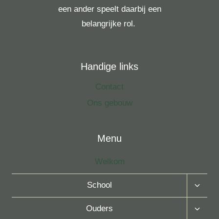
een ander speelt daarbij een
belangrijke rol.
Handige links
Contact
Ons gebouw
Menu
Welkom
Toggle
School
Subme
Toggle
Ouders
Subme