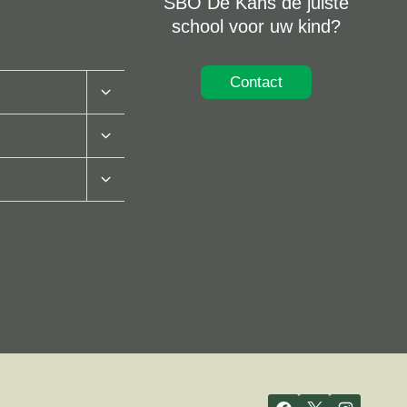
SBO De Kans de juiste
school voor uw kind?
Contact
Toggle
Submenu
Toggle
Submenu
Toggle
Submenu