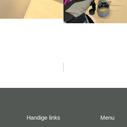
vigatie
Handige links
Menu