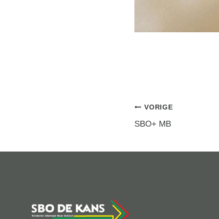
Berichtna
VORIGE
SBO+ MB