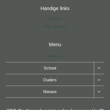
Handige links
Contact
Ons gebouw
Menu
Welkom
Toggle
School
Subme
Toggle
Ouders
Subme
Toggle
Nieuws
Subme