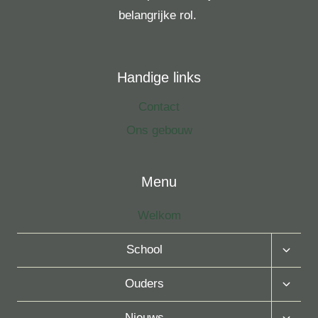
belangrijke rol.
Handige links
Contact
Ons gebouw
Menu
Welkom
Toggle
School
Subme
Toggle
Ouders
Subme
Toggle