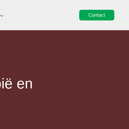
Contact
bië en