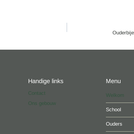
vigatie
Ouderbij
Handige links
Menu
Contact
Welkom
Ons gebouw
School
Ouders