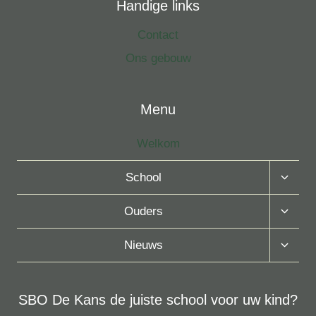
Handige links
Contact
Ons gebouw
Menu
Welkom
Toggle
School
Subme
Toggle
Ouders
Subme
Toggle
Nieuws
Subme
SBO De Kans de juiste school voor uw kind?