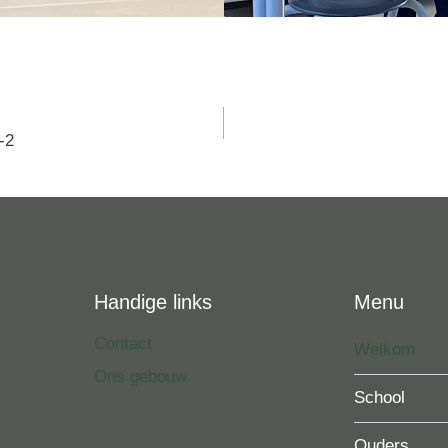
vigatie
-2
Handige links
Menu
Contact
Welkom
Ons gebouw
School
Ouders